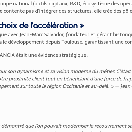
un groupe national (outils digitaux, R&D, écosystème des opé
se contente pas d’intégrer des structures, elle crée des pô
hoix de l’accélération »
gique avec Jean-Marc Salvador, fondateur et gérant histor
 le développement depuis Toulouse, garantissant une conti
EANCIA était une évidence stratégique :
our son dynamisme et sa vision moderne du métier. C’était l
re proximité client tout en bénéficiant d’une force de frappe
oppement sur toute la région Occitanie et au-delà. » — Jea
émontré que l’on pouvait moderniser le recouvrement sans