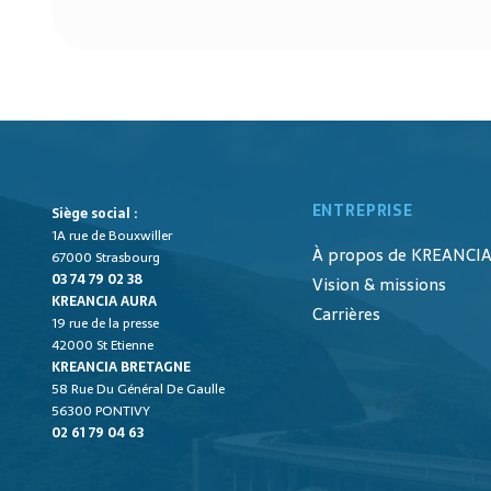
ENTREPRISE
Siège social :
1A rue de Bouxwiller
À propos de KREANCI
67000 Strasbourg
03 74 79 02 38
Vision & missions
KREANCIA AURA
Carrières
19 rue de la presse
42000 St Etienne
KREANCIA BRETAGNE
58 Rue Du Général De Gaulle
56300 PONTIVY
02 61 79 04 63