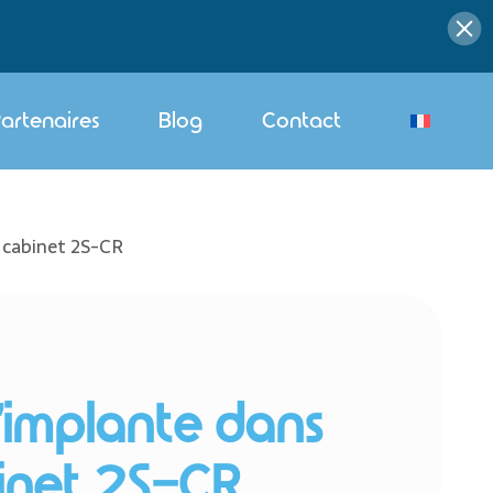
artenaires
Blog
Contact
 cabinet 2S-CR
implante dans
binet 2S-CR