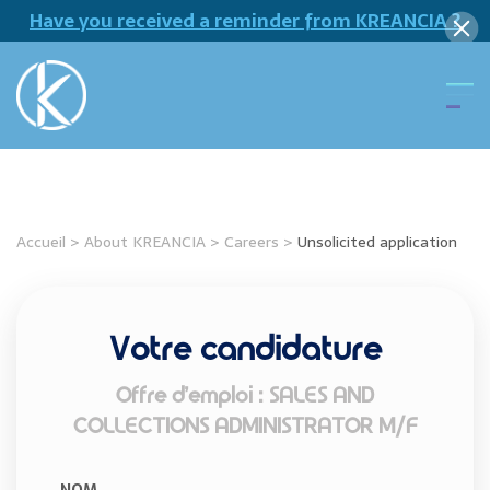
Have you received a reminder from KREANCIA ?
Accueil
>
About KREANCIA
>
Careers
>
Unsolicited application
Votre candidature
Offre d’emploi : SALES AND
COLLECTIONS ADMINISTRATOR M/F